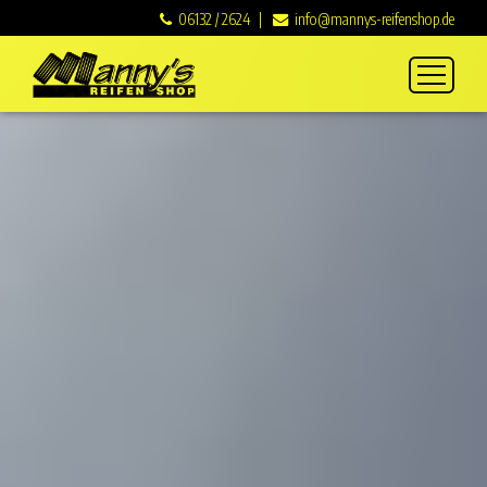
06132 / 2624
info@mannys-reifenshop.de